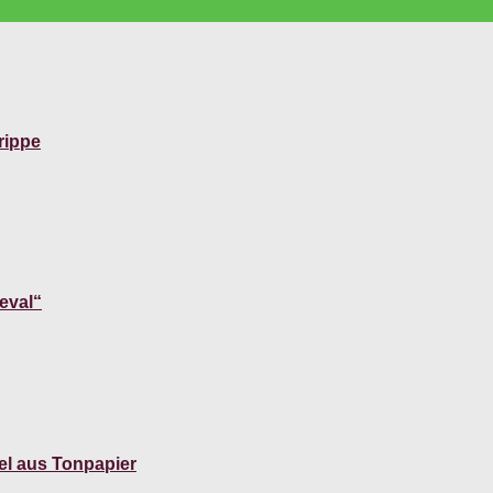
rippe
neval“
gel aus Tonpapier