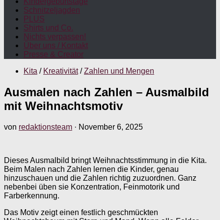
Kindergeburtstage
Schnitzeljagden
PLUS
Shirts und Co.
Nichts verpassen!
Über uns / Kontakt
Presse & Creator
Kita
/
Kreativität
/
Zahlen und Mengen
Ausmalen nach Zahlen – Ausmalbild
mit Weihnachtsmotiv
von
redaktionsteam
·
November 6, 2025
Dieses Ausmalbild bringt Weihnachtsstimmung in die Kita.
Beim Malen nach Zahlen lernen die Kinder, genau
hinzuschauen und die Zahlen richtig zuzuordnen. Ganz
nebenbei üben sie Konzentration, Feinmotorik und
Farberkennung.
Das Motiv zeigt einen festlich geschmückten