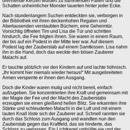
brennende Kerzen wurden zu flammenden Fallen und die
Schatten unheimlicher Monster lauerten hinter jeder Ecke.
Nach stundenlangem Suchen entdeckten sie, verborgen in
der Bibliothek mit ihren deckenhohen Regalen und
Abertausenden verstaubten Büchern, eine Geheimtür.
Vorsichtig öffneten Tim und Lisa die Tür und schritten
hindurch, die Fee folgten ihnen. Sie waren in einem Raum,
der bis auf ein Podest in der Mitte leer war. Auf diesem
Podest lag der Zauberstab auf einem Samtkissen. Lisa nahm
ihn in die Hand, doch das weckte den bösen Zauberer
Malachi auf.
Er tauchte plötzlich vor den Kindern auf und lachte höhnisch.
„Ihr kommt hier niemals wieder heraus!“ Mit ausgebreiteten
Armen versperrte er ihnen den Ausgang.
Doch die Kinder waren mutig und nicht bereit, einfach
aufzugeben. Sie konzentrierten ihre Kraft und gemeinsam mit
der Magie der Fee und der Macht des Zauberstabs
erzeugten sie einen gleißend hellen Blitz. Sie erkannten ihre
Stärke und schleuderten Malachi in die Luft und mit einem
lauten Knall löste sich der Zauberer auf. Schnell rannten sie
durch das Schloss zum Ausgang und wandten nun den
Zauberstab gegen das Kraftfeld, das sie hinderte, das
Schloss zu verlassen. Ein Lichtkegel umhüllte sie und der