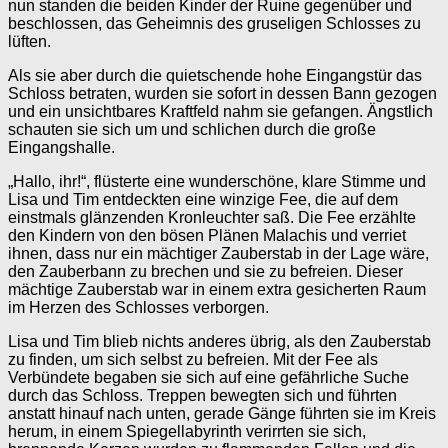
nun standen die beiden Kinder der Ruine gegenüber und
beschlossen, das Geheimnis des gruseligen Schlosses zu
lüften.
Als sie aber durch die quietschende hohe Eingangstür das
Schloss betraten, wurden sie sofort in dessen Bann gezogen
und ein unsichtbares Kraftfeld nahm sie gefangen. Ängstlich
schauten sie sich um und schlichen durch die große
Eingangshalle.
„Hallo, ihr!“, flüsterte eine wunderschöne, klare Stimme und
Lisa und Tim entdeckten eine winzige Fee, die auf dem
einstmals glänzenden Kronleuchter saß. Die Fee erzählte
den Kindern von den bösen Plänen Malachis und verriet
ihnen, dass nur ein mächtiger Zauberstab in der Lage wäre,
den Zauberbann zu brechen und sie zu befreien. Dieser
mächtige Zauberstab war in einem extra gesicherten Raum
im Herzen des Schlosses verborgen.
Lisa und Tim blieb nichts anderes übrig, als den Zauberstab
zu finden, um sich selbst zu befreien. Mit der Fee als
Verbündete begaben sie sich auf eine gefährliche Suche
durch das Schloss. Treppen bewegten sich und führten
anstatt hinauf nach unten, gerade Gänge führten sie im Kreis
herum, in einem Spiegellabyrinth verirrten sie sich,