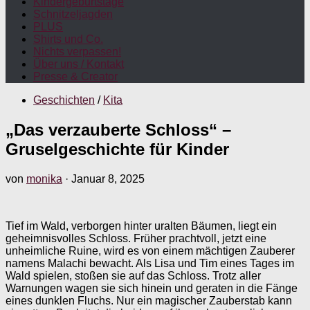
Kindergeburtstage
Schnitzeljagden
PLUS
Shirts und Co.
Nichts verpassen!
Über uns / Kontakt
Presse & Creator
Geschichten
/
Kita
„Das verzauberte Schloss“ –
Gruselgeschichte für Kinder
von
monika
·
Januar 8, 2025
Tief im Wald, verborgen hinter uralten Bäumen, liegt ein
geheimnisvolles Schloss. Früher prachtvoll, jetzt eine
unheimliche Ruine, wird es von einem mächtigen Zauberer
namens Malachi bewacht. Als Lisa und Tim eines Tages im
Wald spielen, stoßen sie auf das Schloss. Trotz aller
Warnungen wagen sie sich hinein und geraten in die Fänge
eines dunklen Fluchs. Nur ein magischer Zauberstab kann