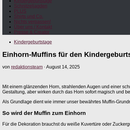
Kindergeburtstage
Schnitzeljagden
PLUS
Shirts und Co.
Nichts verpassen!
Über uns / Kontakt
Presse & Creator
Kindergeburtstage
Einhorn-Muffins für den Kindergeburt
von
redaktionsteam
·
August 14, 2025
Mit einem glänzenden Horn, strahlenden Augen und einer schn
Gestaltung, aber wirken durch das Horn sofort magisch und be
Als Grundlage dient wie immer unser bewährtes Muffin-Grund
So wird der Muffin zum Einhorn
Für die Dekoration brauchst du weiße Kuvertüre oder Zucker