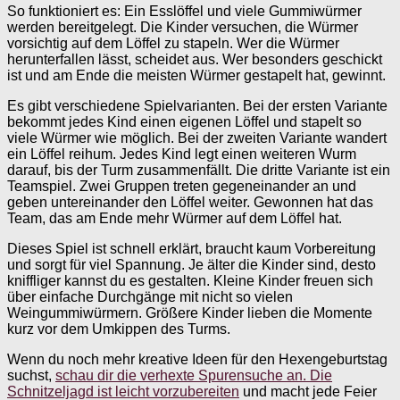
So funktioniert es: Ein Esslöffel und viele Gummiwürmer
werden bereitgelegt. Die Kinder versuchen, die Würmer
vorsichtig auf dem Löffel zu stapeln. Wer die Würmer
herunterfallen lässt, scheidet aus. Wer besonders geschickt
ist und am Ende die meisten Würmer gestapelt hat, gewinnt.
Es gibt verschiedene Spielvarianten. Bei der ersten Variante
bekommt jedes Kind einen eigenen Löffel und stapelt so
viele Würmer wie möglich. Bei der zweiten Variante wandert
ein Löffel reihum. Jedes Kind legt einen weiteren Wurm
darauf, bis der Turm zusammenfällt. Die dritte Variante ist ein
Teamspiel. Zwei Gruppen treten gegeneinander an und
geben untereinander den Löffel weiter. Gewonnen hat das
Team, das am Ende mehr Würmer auf dem Löffel hat.
Dieses Spiel ist schnell erklärt, braucht kaum Vorbereitung
und sorgt für viel Spannung. Je älter die Kinder sind, desto
kniffliger kannst du es gestalten. Kleine Kinder freuen sich
über einfache Durchgänge mit nicht so vielen
Weingummiwürmern. Größere Kinder lieben die Momente
kurz vor dem Umkippen des Turms.
Wenn du noch mehr kreative Ideen für den Hexengeburtstag
suchst,
schau dir die verhexte Spurensuche an. Die
Schnitzeljagd ist leicht vorzubereiten
und macht jede Feier