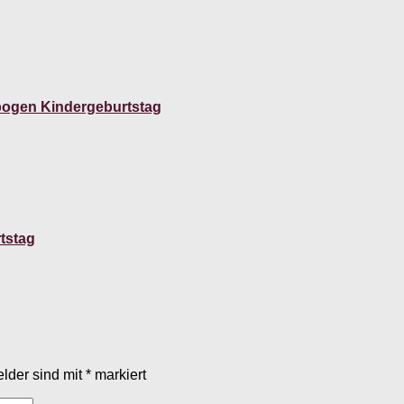
nbogen Kindergeburtstag
tstag
elder sind mit
*
markiert