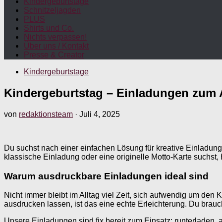
Kindergeburtstage
Schnitzeljagden
PLUS
Shirts und Co.
Nichts verpassen!
Über uns / Kontakt
Presse & Creator
Kindergeburtstage
Kindergeburtstag – Einladungen zum A
von
redaktionsteam
·
Juli 4, 2025
Du suchst nach einer einfachen Lösung für kreative Einladun
klassische Einladung oder eine originelle Motto-Karte suchst,
Warum ausdruckbare Einladungen ideal sind
Nicht immer bleibt im Alltag viel Zeit, sich aufwendig um den
ausdrucken lassen, ist das eine echte Erleichterung. Du bra
Unsere Einladungen sind fix bereit zum Einsatz: runterladen, a