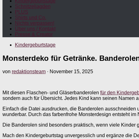
Kindergeburtstage
Schnitzeljagden
PLUS
Shirts und Co.
Nichts verpassen!
Über uns / Kontakt
Presse & Creator
Kindergeburtstage
Monsterdeko für Getränke. Banderolen
von
redaktionsteam
·
November 15, 2025
Mit diesen Flaschen- und Gläserbanderolen
für den Kindergeb
sondern auch für Übersicht. Jedes Kind kann seinen Namen au
Einfach die Datei ausdrucken, die Banderolen ausschneiden un
wunderbar. Durch das farbenfrohe Monsterdesign entsteht im N
Die Banderolen sind besonders praktisch, wenn viele Kinder gl
Mach den Kindergeburtstag unvergesslich und ergänze die 