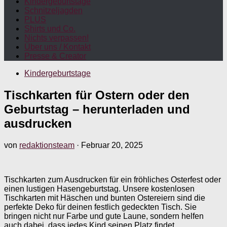
Kindergeburtstage
Schnitzeljagden
PLUS
Shirts und Co.
Nichts verpassen!
Über uns / Kontakt
Presse & Creator
Kindergeburtstage
Tischkarten für Ostern oder den
Geburtstag – herunterladen und
ausdrucken
von
redaktionsteam
·
Februar 20, 2025
Tischkarten zum Ausdrucken für ein fröhliches Osterfest oder
einen lustigen Hasengeburtstag. Unsere kostenlosen
Tischkarten mit Häschen und bunten Ostereiern sind die
perfekte Deko für deinen festlich gedeckten Tisch. Sie
bringen nicht nur Farbe und gute Laune, sondern helfen
auch dabei, dass jedes Kind seinen Platz findet.