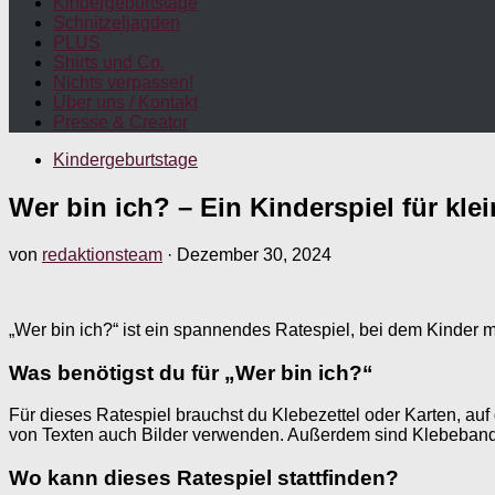
Kindergeburtstage
Schnitzeljagden
PLUS
Shirts und Co.
Nichts verpassen!
Über uns / Kontakt
Presse & Creator
Kindergeburtstage
Wer bin ich? – Ein Kinderspiel für klei
von
redaktionsteam
·
Dezember 30, 2024
„Wer bin ich?“ ist ein spannendes Ratespiel, bei dem Kinder m
Was benötigst du für „Wer bin ich?“
Für dieses Ratespiel brauchst du Klebezettel oder Karten, au
von Texten auch Bilder verwenden. Außerdem sind Klebeband o
Wo kann dieses Ratespiel stattfinden?