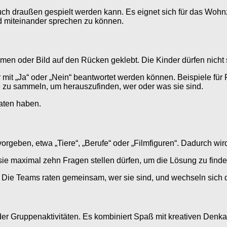
s auch draußen gespielt werden kann. Es eignet sich für das Wo
d miteinander sprechen zu können.
en oder Bild auf den Rücken geklebt. Die Kinder dürfen nicht s
it „Ja“ oder „Nein“ beantwortet werden können. Beispiele für F
e zu sammeln, um herauszufinden, wer oder was sie sind.
raten haben.
rgeben, etwa „Tiere“, „Berufe“ oder „Filmfiguren“. Dadurch wi
sie maximal zehn Fragen stellen dürfen, um die Lösung zu finde
n. Die Teams raten gemeinsam, wer sie sind, und wechseln sich d
er Gruppenaktivitäten. Es kombiniert Spaß mit kreativen Denka