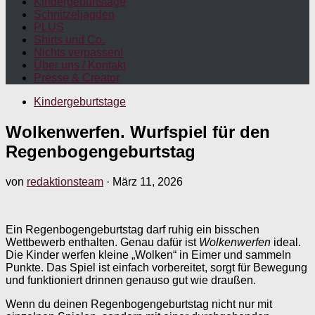
Kindergeburtstage
Schnitzeljagden
PLUS
Shirts und Co.
Nichts verpassen!
Über uns / Kontakt
Presse & Creator
Kindergeburtstage
Wolkenwerfen. Wurfspiel für den
Regenbogengeburtstag
von
redaktionsteam
·
März 11, 2026
Ein Regenbogengeburtstag darf ruhig ein bisschen
Wettbewerb enthalten. Genau dafür ist
Wolkenwerfen
ideal.
Die Kinder werfen kleine „Wolken“ in Eimer und sammeln
Punkte. Das Spiel ist einfach vorbereitet, sorgt für Bewegung
und funktioniert drinnen genauso gut wie draußen.
Wenn du deinen Regenbogengeburtstag nicht nur mit