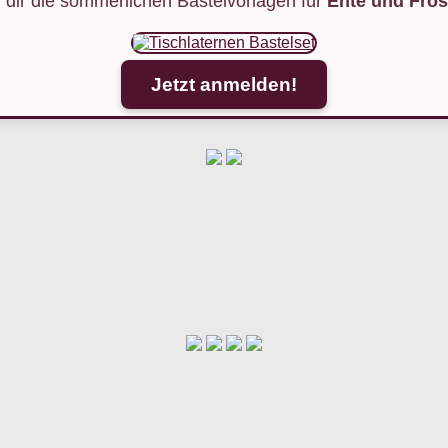
 dir die sommerlichen Bastelvorlagen für
Ente und Fros
Jetzt anmelden!