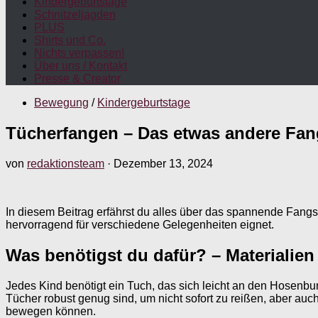
Kindergeburtstage
Schnitzeljagden
PLUS
Shirts und Co.
Nichts verpassen!
Über uns / Kontakt
Presse & Creator
Bewegung
/
Kindergeburtstage
Tücherfangen – Das etwas andere Fan
von
redaktionsteam
·
Dezember 13, 2024
In diesem Beitrag erfährst du alles über das spannende Fangsp
hervorragend für verschiedene Gelegenheiten eignet.
Was benötigst du dafür? – Materialien
Jedes Kind benötigt ein Tuch, das sich leicht an den Hosenbu
Tücher robust genug sind, um nicht sofort zu reißen, aber auch 
bewegen können.